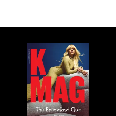
że wszedłem do innego świata. 22 lata pracy i
eksperymentowania z gatunkami pomogło mi
bardzo przy pracy w filmie. Zrozumiałem, że to jest
prawdopodobnie mój nowy świat. Nie da się robić
wszystkiego. Poświęcam teraz moje życie filmowi i
muzyce filmowej. Specjalizuję się w tym podróżując
po świecie i odwiedzając kolejne festiwale. Nie
widzę sensu robić innego festiwalu. Tylko na tym się
znam w tym pędzącym świecie. Wszystko inne
byłoby teraz nieautentyczne.
Ścieżka dźwiękowa do „Chłopów” otworzyła Ci
drzwi do światowych scen. Ile z tamtych
doświadczeń weszło bezpośrednio w koncepcję
Brasswood Soundtracks 2026?