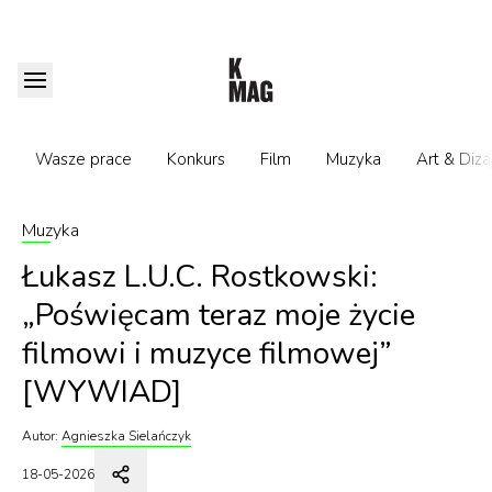
Wasze prace
Konkurs
Film
Muzyka
Art & Diza
Muzyka
Łukasz L.U.C. Rostkowski:
„Poświęcam teraz moje życie
filmowi i muzyce filmowej”
[WYWIAD]
Autor:
Agnieszka Sielańczyk
18-05-2026