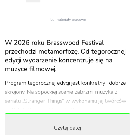
fot. materiały prasowe
W 2026 roku Brasswood Festival
przechodzi metamorfozę. Od tegorocznej
edycji wydarzenie koncentruje się na
muzyce filmowej.
Program tegorocznej edycji jest konkretny i dobrze
skrojony. Na sopockiej scenie zabrzmi muzyka z
serialu „Stranger Things” w wykonaniu jej twórców
— Kyle'a Dixona i Michaela Steina — oraz
symfoniczna interpretacja ścieżki dźwiękowej z
Czytaj dalej
„Rodziny Addamsów” Marca Shaimana. Do tego