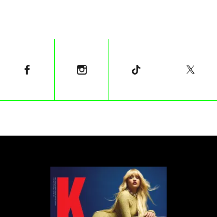
Błękitna krew
Już w złotej erze przemysłu filmowego,
przypadającej na 20. i 30. lata ubiegłego wieku,
zaczęły formować się „klany” wokół uwielbianych
aktorów i twórców. Fonda, Barrymore, Coppola,
Paltrow, Baldwin... Coraz częściej również widzimy
na billboardach potomków i potomkinie ikon
wybiegów z lat 80. i 90.