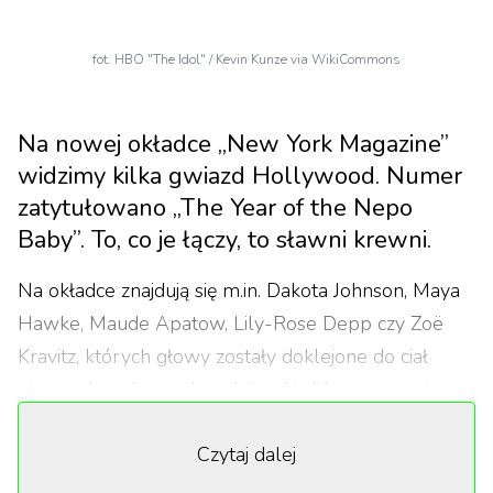
fot. HBO "The Idol" / Kevin Kunze via WikiCommons
Na nowej okładce „New York Magazine”
widzimy kilka gwiazd Hollywood. Numer
zatytułowano „The Year of the Nepo
Baby”. To, co je łączy, to sławni krewni.
Na okładce znajdują się m.in. Dakota Johnson, Maya
Hawke, Maude Apatow, Lily-Rose Depp czy Zoë
Kravitz, których głowy zostały doklejone do ciał
niemowląt, ubranych w śpioszki. „Ma oczy swojej
matki i jej agenta” – głosi hasło na okładce
Czytaj dalej
magazynu. Czy faktycznie należy rozliczać nepo
babies z czegoś, na co nie mają wpływu?