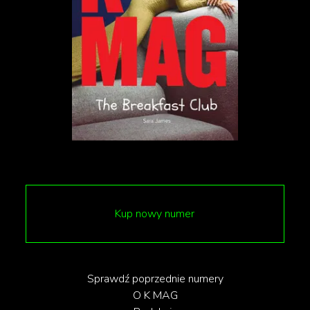
Choć trudno w to uwierzyć, liczby nie kłamią.
Większość naszych ukochanych gwiazd miała
styczność z branżą na długo przed oficjalnym
debiutem. Pewne nazwiska od razu budzą
skojarzenie, lecz w przypadku niektórych (takich jak
np. Cumberbatch, Gyllenhaal, Cage czy Chalamet)
trzeba przeprowadzić małe śledztwo.
Kup nowy numer
Sprawdź poprzednie numery
O K MAG