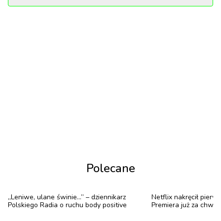
Nepo babies, czyli dzieci nepotyzmu, to termin
używany w stosunku do młodych gwiazd, których
rodzice bądź krewni są znani, sławni i lubiani.
Polecane
„Leniwe, ulane świnie...” – dziennikarz
Netflix nakręcił pierw
Polskiego Radia o ruchu body positive
Premiera już za chwilę