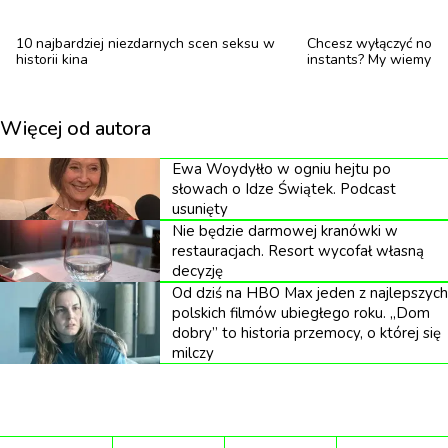
chce przyjąć tego spadku. Ma inne plany. Inne
10 najbardziej niezdarnych scen seksu w
Chcesz wyłączyć nową
wyobrażenia o sobie. I jest trzymane pod groźbą
historii kina
instants? My wiemy jak
wydziedziczenia: albo wolność i brak środków, albo
ograniczenie wolności i ułożone życie. Hamlet to
Więcej od autora
jedna z takich postaci, które muszą podjąć tę decyzję.
Z jednej strony są świadome niesprawiedliwości
Ewa Woydyłło w ogniu hejtu po
słowach o Idze Świątek. Podcast
systemu, z drugiej są jego beneficjentami. To jest
usunięty
fundament dramatu. Problem Hamleta jest
Nie będzie darmowej kranówki w
restauracjach. Resort wycofał własną
problemem bogato urodzonego dziedzica.
decyzję
Od dziś na HBO Max jeden z najlepszych
Słyszałam, że wyciąłeś monologi Hamleta. To
polskich filmów ubiegłego roku. „Dom
chyba najtwardszy orzech do zgryzienia dla
dobry” to historia przemocy, o której się
milczy
purystów. Zmieniłeś dramaturgię tej postaci?
Nie zrobiłem tego ze złośliwości ani z przekory.
Wyciąłem je, bo one nie popychają akcji do przodu.