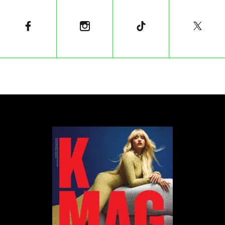
Kiedyś monolog był silnym środkiem wyrazu –
pokazywał szaleństwo, pogłębiał postać, odsłaniał
wnętrze. Dla mnie się wyczerpał. Dzisiaj to, że postać
wypowie ze sceny swoje motywacje, nie sprawia, że
nagle głębiej ją rozumiemy. Przynajmniej ja w to nie
wierzę.
Myślę, że wchodzimy w erę, w której teatr musi
bardziej bazować na sytuacji niż na wypowiadaniu
kwestii. Jeżeli dostaję tekst, którego wiem, że aktor
nawet nie będzie chciał bronić, bo tak bardzo nie
przystaje do naszego rozumienia rzeczywistości tu i
teraz – muszę wybrać. Czy przenosić akcję do
szesnastowiecznej Danii, gdzie ta dworska
konwencja i wiara w boga mają swoje miejsce? Czy
ogołocić tekst z tego znaczenia?