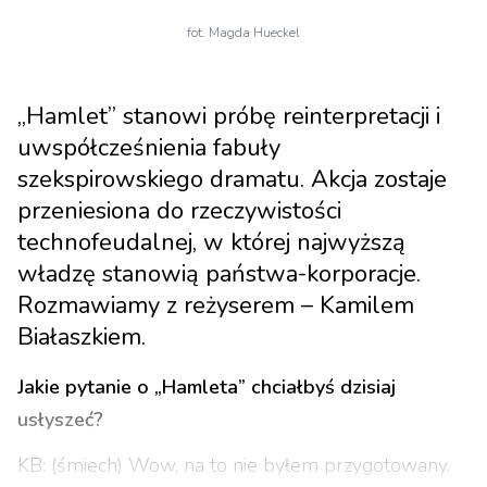
fot. Magda Hueckel
„Hamlet” stanowi próbę reinterpretacji i
uwspółcześnienia fabuły
szekspirowskiego dramatu. Akcja zostaje
przeniesiona do rzeczywistości
technofeudalnej, w której najwyższą
władzę stanowią państwa-korporacje.
Rozmawiamy z reżyserem – Kamilem
Białaszkiem.
Jakie pytanie o „Hamleta” chciałbyś dzisiaj
usłyszeć?
KB: (śmiech) Wow, na to nie byłem przygotowany.