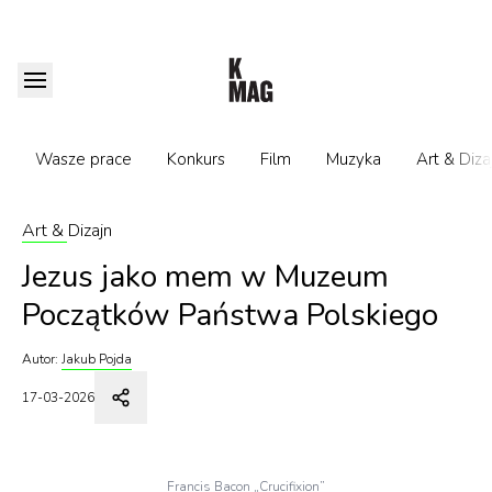
Wasze prace
Konkurs
Film
Muzyka
Art & Diza
Art & Dizajn
Jezus jako mem w Muzeum
Początków Państwa Polskiego
Autor:
Jakub Pojda
17-03-2026
Francis Bacon „Crucifixion”