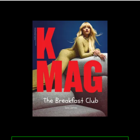
Francis Bacon „Three Studies for Figures at the Base of a Crucifixion
W tym sensie gnieźnieńska wystawa i malarstwo
Bacona dotykają podobnego problemu, a
mianowicie – co dzieje się z religijnym symbolem,
gdy trafia do nowego języka epoki. Różnica polega
na tym, że dziś takim językiem coraz częściej nie jest
już tylko galeria czy płótno, ale internet, mem i