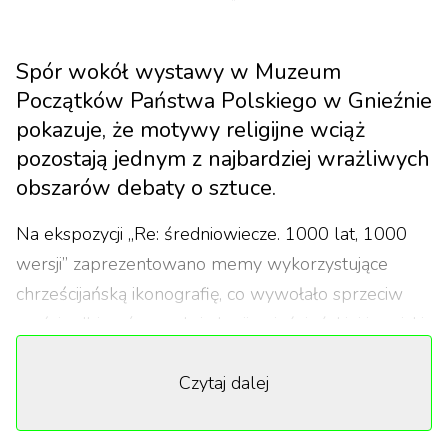
Spór wokół wystawy w Muzeum
Początków Państwa Polskiego w Gnieźnie
pokazuje, że motywy religijne wciąż
pozostają jednym z najbardziej wrażliwych
obszarów debaty o sztuce.
Na ekspozycji „Re: średniowiecze. 1000 lat, 1000
wersji” zaprezentowano memy wykorzystujące
chrześcijańską ikonografię, co wywołało sprzeciw
części odbiorców, reakcję kurii gnieźnieńskiej i naciski
polityczne, włącznie z apelem o dymisję dyrektora
Czytaj dalej
muzeum. Sama placówka tłumaczyła, że chodziło o
pokazanie, jak współczesny język memów rezonuje
ze średniowieczną estetyką, a także o nawiązanie do