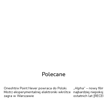
dawnych groteskowych i marginalnych
przedstawień obecnych obok treści religijnych. Po
fali krytyki usunięto jednak najbardziej
kontrowersyjne prace. Czy to dobrze? To
zostawiamy wam do oceny.
Polecane
Oneohtrix Point Never powraca do Polski.
„Alpha” – nowy film J
Mistrz eksperymentalnej elektroniki wkrótce
najbardziej niepokoją
zagra w Warszawie
ostatnich lat [RECENZ