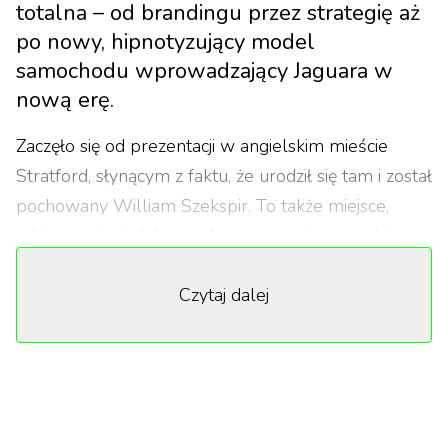
totalna – od brandingu przez strategię aż
po nowy, hipnotyzujący model
samochodu wprowadzający Jaguara w
nową erę.
Zaczęło się od prezentacji w angielskim mieście
Stratford, słynącym z faktu, że urodził się tam i został
pochowany William Szekspir. To także miejsce,
gdzie swoją siedzibę ma Jaguar oraz inne marki z
grupy (Range Rover, Discovery, Defender). Można
Czytaj dalej
tam zobaczyć robiące wrażenie konstrukcje aut, ale
my przybyliśmy w konkretnym celu, jakim było
zapoznanie się zarówno z historią Jaguara, jak i
całkowitym redesignem brytyjskiej marki premium.
Imponujące, z jaką odwagą wkracza w nową erę, z
poszanowaniem swojej tradycji, jednocześnie