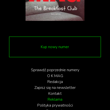
Kup nowy numer
Linie w ogóle zdają się stanowić trzon nowego
Jaguara. Wszystko ma swój początek i koniec, co
widać po odświeżonym logotypie z lustrzanymi
Sprawdź poprzednie numery
literami J i R, nowej odsłonie znaku producenta, a
O K MAG
Redakcja
także w dizajnie samochodu wewnątrz i na
Zapisz się na newsletter
zewnątrz.
Kontakt
Reklama
Polityka prywatności