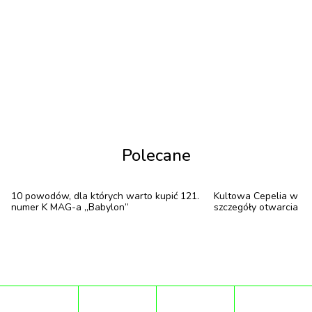
stawiając zdecydowany krok w przyszłość.
Polecane
10 powodów, dla których warto kupić 121.
Kultowa Cepelia w no
numer K MAG-a „Babylon”
szczegóły otwarcia
Przede wszystkim wraz z początkiem 2025 roku
Jaguar staje się w pełni elektryczną marką oferującą
wyraziste pojazdy wyróżniające się pionierską
technologią i nietuzinkowym dizajnem.