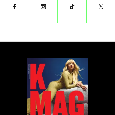
Nieprzypadkowa jest zresztą nazwa pierwszego
modelu nowej ery – Type 00. Projektanci skupili się
na prostocie, co stanowi przyjemny oddech w coraz
bardziej zautomatyzowanych czasach. Dzięki temu w
Type 00 mamy szybką, opływową sylwetkę i mocną
konstrukcję opartą na ponadprzeciętnego rozmiaru
oponach, wbudowane kamerki służące za lusterka i
płetwiastą deskę rozdzielczą przywodzącą na myśl
przednie światła w kultowych samochodach z lat
80., subtelnie skrywającą ekrany. Do tego
charakterystyczna, spłaszczona u góry i dołu
kierownica oraz ciągnący się przez całą długość
samochodu przykuwający wzrok panel środkowy.