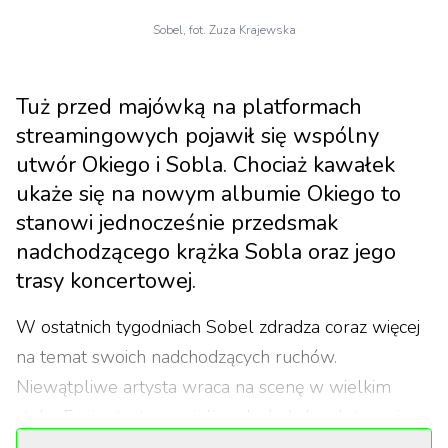
Sobel, fot. Zuza Krajewska
Tuż przed majówką na platformach
streamingowych pojawił się wspólny
utwór Okiego i Sobla. Chociaż kawałek
ukaże się na nowym albumie Okiego to
stanowi jednocześnie przedsmak
nadchodzącego krążka Sobla oraz jego
trasy koncertowej.
W ostatnich tygodniach Sobel zdradza coraz więcej
na temat swoich nadchodzących ruchów.
Niewątpliwe artysta wraca na scenę w wielkim
stylu. Fani artysty musieli czekać aż dwa lata na jego
pełnoprawną trasę koncertową.