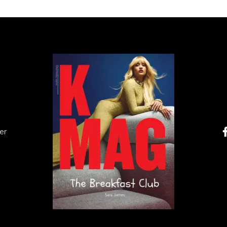
olski artysta,
Jan Bajtlik
. Dla francuskiego domu mody
pety, tkaniny, koce, ręczniki i typografię. Jest także
mès w Dubai Mall i oprawy graficznej Hermès Fantasty
rty w 1857 roku. Jego działanie przerwała oczywiście II
restiż w latach 60-tych za sprawą wizyt m.in. The Rolli
 lat budynek przeszedł całościowy remont. Hotel został
ła go sieć Raffles.
er