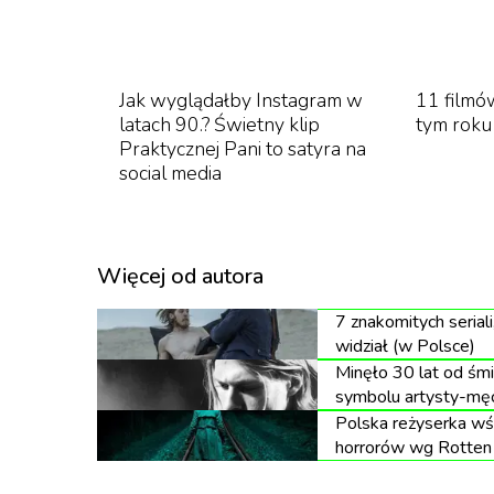
- Sufit i ściany tworzą organiczne ko
Jak wyglądałby Instagram w
11 filmó
otwierających przestrzeń i umożliwia
latach 90.? Świetny klip
tym roku
Praktycznej Pani to satyra na
subtelną grę cieni. Jest to ponadcza
social media
mogły podziwiać konfekcję damską ora
pomiędzy tradycją a współczesnością, 
wyraz kreatywności francuskiemu rze
Więcej od autora
materiały - zapowiadają przedstawicie
7 znakomitych seriali
widział (w Polsce)
Minęło 30 lat od śmie
Dom mody został założony w Paryżu przez T
symbolu artysty-męc
wszystkim z produkcji skórzanych akcesoriów.
Polska reżyserka wś
horrorów wg Rotten
produkowana od blisko 35 lat, dostępna na z