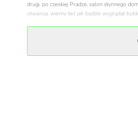
drugi, po czeskiej Pradze, salon słynnego d
otwarcia, wiemy też jak będzie wyglądał butik
Salon Hermès Paris zostanie otwarty 28 l
Hotelu Europejskim
. Na parterze, w części 
również inne sklepy luksusowych marek.
Za wprowadzenie marki Hermès Paris na pol
Agency. Aranżację wnętrza butiku przygotowa
Jak możemy przeczytać w oficjalnej zapowiedz
gdzie powita ich widok z ex-libris Hèrmes pr
matowego metalu i inkrustowany w marmuro
powierzchnię 216 m2. Będą tu prezentowane 
mody. Znaleźć tu będzie można także kolekcj
dwiema prostymi drewnianymi ściankami. Kol
strony transeptu, a zegarki i biżuteria po prze