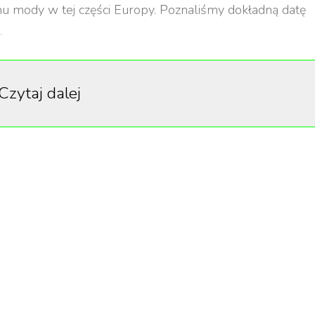
omu mody w tej części Europy. Poznaliśmy dokładną datę
.
istopada 2019 roku w odrestaurowanym warszawskim
handlowej hotelu przy Nowym Świecie, mają pojawić się
Czytaj dalej
ski rynek odpowiada warszawska agencja PR - The Icon
ła paryska agencja architektoniczna RDAI.
i, po wejściu do butiku, odwiedzający ujrzą centralną na
zedstawiający konia, powóz i woźnicę, wykonany z
wej posadzce w szachownicę. Cały salon ma mieć
wyroby z jedwabiu dla kobiet, perfumy oraz akcesoria
e jeździeckie i wyroby skórzane, umieszczone pomiędzy
ekcja męska oraz wyroby jedwabne znajdą się z jednej
ciwległej.