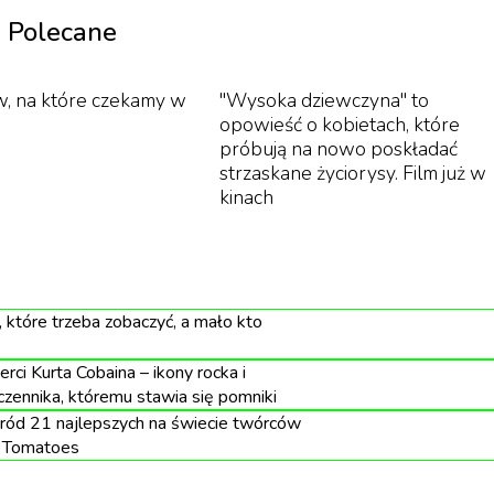
Polecane
ntinuum, które zostało wyrzeźbione w kształcie łuk
w, na które czekamy w
"Wysoka dziewczyna" to
jących wpuszczanie światła, które wprowadza
opowieść o kobietach, które
próbują na nowo poskładać
sowy buduar, gdzie osoby odwiedzające butik będą
strzaskane życiorysy. Film już w
z kolekcje obuwia. Całość tworzy radosny dialog
kinach
świetnie wpisując się w nową architekturę i dając
miosłu poprzez różnorodne kolekcje i wyjątkowe
le marki.
, które trzeba zobaczyć, a mało kto
rci Kurta Cobaina – ikony rocka i
hierry’ego Hermèsa w 1837 roku. Marka słynie przede
zennika, któremu stawia się pomniki
 Najbardziej znanym jej produktem jest torebka Birkin,
ród 21 najlepszych na świecie twórców
 Tomatoes
apisy w cenie od około 10 000 euro.