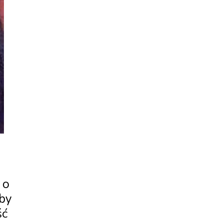
 o
 by
ść