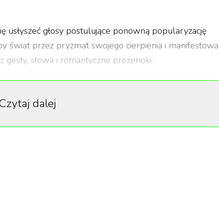
się usłyszeć głosy postulujące ponowną popularyzację
by świat przez pryzmat swojego cierpienia i manifestowal
z gesty, słowa i romantyczne prezenciki.
Czytaj dalej