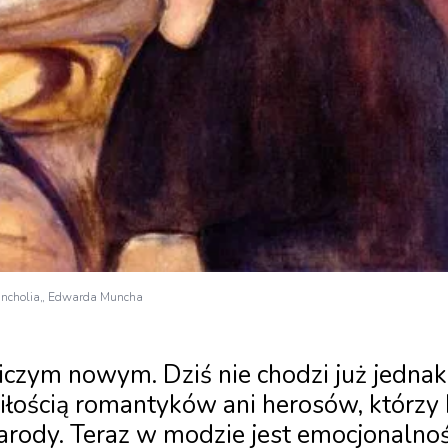
ancholia„ Edwarda Muncha
iczym nowym. Dziś nie chodzi już jednak
iłością romantyków ani herosów, którzy
narody. Teraz w modzie jest emocjonalno