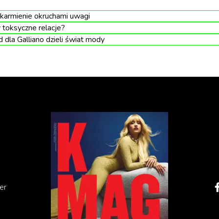
 karmienie okruchami uwagi
toksyczne relacje?
dla Galliano dzieli świat mody
e ten motyw może mieć mizoginistyczne konotacje. Jedna
tuje, a nawet pożąda tęskniącego mężczyzny, pragnąc
ący obraz. Podobnie jak szukanie autystycznej kobiety,
er
tyzacji zaburzeń – w tym przypadku depresji, niskiej