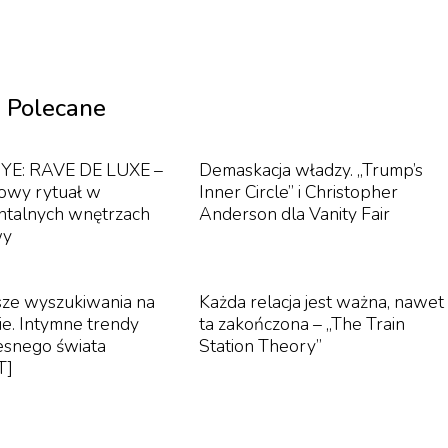
Polecane
YE: RAVE DE LUXE –
Demaskacja władzy. „Trump’s
owy rytuał w
Inner Circle” i Christopher
talnych wnętrzach
Anderson dla Vanity Fair
wy
sze wyszukiwania na
Każda relacja jest ważna, nawet
e. Intymne trendy
ta zakończona – „The Train
esnego świata
Station Theory”
T]