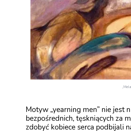
„Mel
Motyw „yearning men” nie jest n
bezpośrednich, tęskniących za m
zdobyć kobiece serca podbijali 