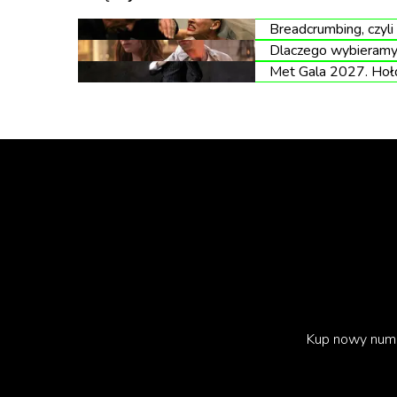
Breadcrumbing, czyli
Dlaczego wybieramy 
Met Gala 2027. Hołd 
Przeciwnicy szufladek wysuwali argument, ż
pokolenie Z podchodzi do tego inaczej: akcep
emocjonalnej głębi za wszelką cenę.
Jest to jednak mocno wyidealizowany, krzywdz
Kup nowy num
szukanie tęsknego mężczyzny polega na roman
samooceny i zależności emocjonalnej.