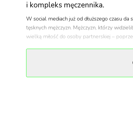
i kompleks męczennika.
W social mediach już od dłuższego czasu da 
tęsknych mężczyzn. Mężczyzn, którzy widzieli
wielką miłość do osoby partnerskiej – poprze