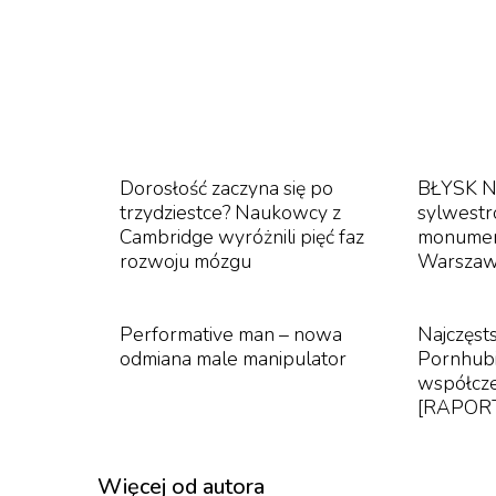
Dorosłość zaczyna się po
BŁYSK N
trzydziestce? Naukowcy z
sylwestr
Cambridge wyróżnili pięć faz
monumen
rozwoju mózgu
Warsza
Performative man – nowa
Najczęst
odmiana male manipulator
Pornhubi
współcz
[RAPOR
Więcej od autora