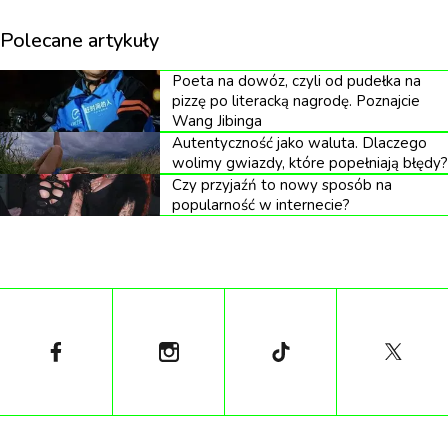
kategoriami obowiązków – jeśli tylko jedna osoba
Polecane artykuły
będzie odpowiedzialna za regulację emocjonalną, to
jak poradzi sobie, gdy to ona będzie potrzebować
Poeta na dowóz, czyli od pudełka na
pizzę po literacką nagrodę. Poznajcie
wsparcia?
Wang Jibinga
Autentyczność jako waluta. Dlaczego
wolimy gwiazdy, które popełniają błędy?
Niewidzialna praca
Czy przyjaźń to nowy sposób na
popularność w internecie?
Socjolożka Arlie Hochschild zdefiniowała pracę
emocjonalną w 1983 roku, opisując ją na przykładzie
stewardes, dla których częścią szkolenia
zawodowego było panowanie nad emocjami.
Obsługa samolotu musi bowiem pozostać przyjazna
i uśmiechnięta, niezależnie od sytuacji i emocji, które
odczuwa.
Kluczowe dla tego badania jest zrozumienie, jak