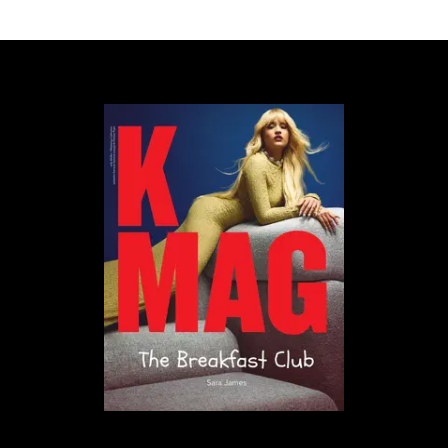
głęboko ta emocjonalna fasada wpłynęła na
pracowników. Ich ciało pamiętało napięcie związane
z forsowaną pogodą ducha podczas turbulencji czy
innych nieprzyjemnych sytuacji.
Stewardessy nie są jednak przedstawicielkami
jedynego zawodu, dla którego kluczowe jest
trzymanie emocji na wodzy – jest to podstawa
całego segmentu usługowego.
To zjawisko ma też miejsce w naszych relacjach –
przede wszystkim gdy podział emocjonalnego
wsparcia nie jest równomierny. A gdy wpadniemy w
ten schemat, stanie się on samonakręcającą się
spiralą.
Najpierw ze strony partnera obciążonego całością