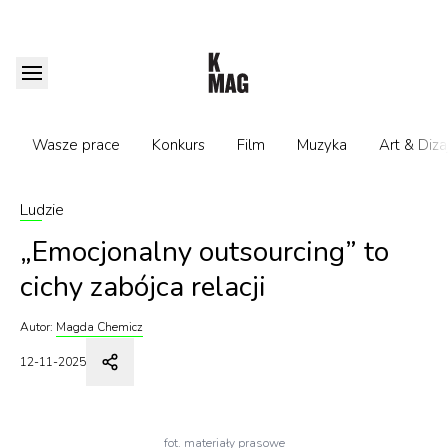
Wasze prace
Konkurs
Film
Muzyka
Art & Diza
Ludzie
„Emocjonalny outsourcing” to
cichy zabójca relacji
Autor:
Magda Chemicz
12-11-2025
fot. materiały prasowe