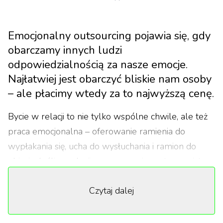
Emocjonalny outsourcing pojawia się, gdy
obarczamy innych ludzi
odpowiedzialnością za nasze emocje.
Najłatwiej jest obarczyć bliskie nam osoby
– ale płacimy wtedy za to najwyższą cenę.
Bycie w relacji to nie tylko wspólne chwile, ale też
praca emocjonalna – oferowanie ramienia do
wypłakania się, ucha do wysłuchania i ramion do
objęcia. Jeśli w relacji nazywamy się partnerami, to
wkład, jaki w nią pakujemy, powinien być równy. Nie
Czytaj dalej
znaczy to, że powinniśmy pełnić dokładnie te same
role – tylko że związek ma być w tym samym
stopniu ulgą i ciężarem dla obu stron. Zdarza się