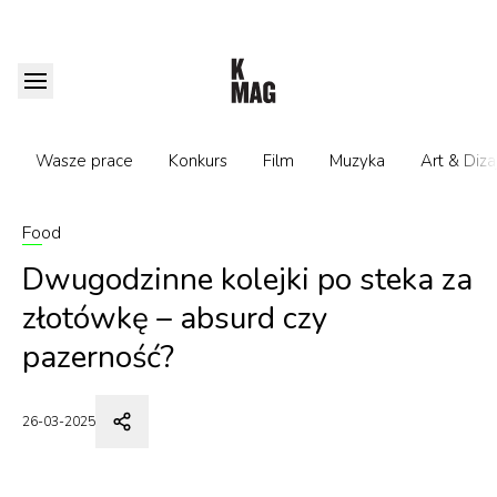
Wasze prace
Konkurs
Film
Muzyka
Art & Diza
Food
Dwugodzinne kolejki po steka za
złotówkę – absurd czy
pazerność?
26-03-2025