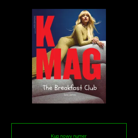
posunąć dla „złotówkowej” okazji.
Mięso na granicy terminu? Internet pyta
Część internautów zaczęła spekulować, czy steki
oferowane w promocyjnej cenie nie były
przypadkiem produktami, którym kończy się termin
przydatności do spożycia. W komentarzach pod
filmikami i postami relacjonującymi kolejki można
przeczytać sugestie, że „za złotówkę nikt nie da Ci
świeżej argentyńskiej wołowiny”, a „takie promocje
nie biorą się znikąd”. ​​Choć restauracja Meatologia nie
odniosła się oficjalnie do tych zarzutów, fala
wątpliwości narasta. Niektórzy komentatorzy idą
dalej, twierdząc, że jeśli mięso faktycznie miało krótki
termin, to restauracja sprytnie zadziałała
Kup nowy numer