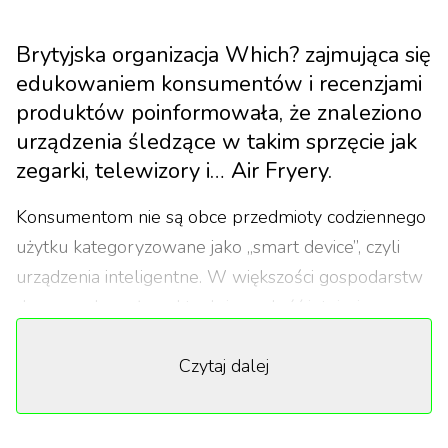
Brytyjska organizacja Which? zajmująca się
edukowaniem konsumentów i recenzjami
produktów poinformowała, że znaleziono
urządzenia śledzące w takim sprzęcie jak
zegarki, telewizory i… Air Fryery.
Konsumentom nie są obce przedmioty codziennego
użytku kategoryzowane jako „smart device”, czyli
urządzenia inteligentne. W większości gospodarstw
domowych można aktualnie znaleźć intuicyjne
lodówki, roboty kuchenne, telewizory SmartTV czy
Czytaj dalej
nawet odkurzacze, które same sprzątają. Spora
część z tych akcesoriów wymaga lub proponuje
używania ich za pomocą aplikacji na smartfonie. Jak