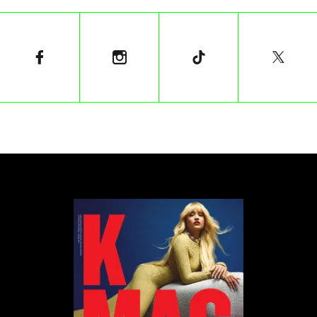
Problemy związane z nadużywaniem śledzenia w
urządzeniach nie kończą się jednak na frytkownicach.
Which? przetestowało również smartwatche, które
wymagały wielu ryzykownych pozwoleń
dotyczących połączeń telefonicznych, lokalizacji,
dostępu do plików oraz nagrywania dźwięku.
Są to nadużycia, które zauważono również w
przypadku telewizorów SmartTV czy nawet
popularnych w USA dzwonków do drzwi z
wbudowanymi kamerami. Stephen Almond,
dyrektor wykonawczy od ryzyka regulacyjnego w
Information Commisioner’s Office (biuro ds. danych
osobowych), rozmawiał w tej sprawie ze Sky News.