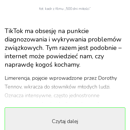
fot: kadr z filmu „500 dni miłości”
TikTok ma obsesję na punkcie
diagnozowania i wykrywania problemów
związkowych. Tym razem jest podobnie –
internet może powiedzieć nam, czy
naprawdę kogoś kochamy.
Limerencja, pojęcie wprowadzone przez Dorothy
Tennov, wkracza do słowników młodych ludzi.
Oznacza intensywne, często jednostronne
zauroczenie, podszyte idealizacją, kompulsywnym
myśleniem i uzależnieniem od najmniejszych
Czytaj dalej
sygnałów ze strony drugiej osoby. Często jest