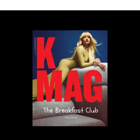
Hover to play
To, co kiedyś było impulsem do dążenia do
relacji, stało się nagle patologią
I nie jest to jedyny przypadek tego typu. W miłosnej