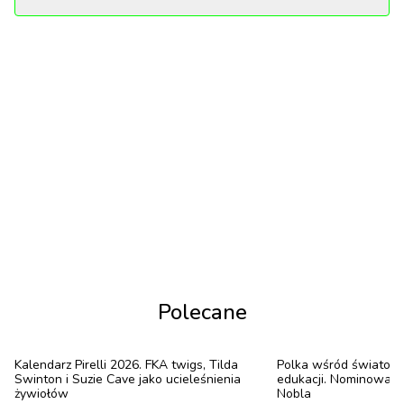
błędnie interpretowana jako zakochanie, podczas
gdy jest nieprzemijającą romantyczną obsesją na
punkcie drugiej osoby.
Do tej pory taką obsesję w internecie nazywało się
crushem i traktowało pozytywnie – to się jednak
zmieniło.
Różnica między limerencją a miłością jest w tych
narracjach prosta. Miłość jest spokojniejsza, bardziej
cielesna i osadzona w rzeczywistości. Limerencja jest
głośna, natarczywa i żyje głównie w głowie. Trend
nie tyle je definiuje, co pokazuje je jako
Polecane
antagonistyczne względem siebie zjawiska – tak,
jakby z jednego nie mogło rodzić się drugie.
Kalendarz Pirelli 2026. FKA twigs, Tilda
Polka wśród światow
Swinton i Suzie Cave jako ucieleśnienia
edukacji. Nominowana
żywiołów
Nobla