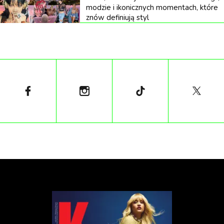
modzie i ikonicznych momentach, które
znów definiują styl
To, co indywidualne w modzie, zostaje tu rozbrojone.
Styl, który często traktowany jest jako narzędzie
autoekspresji ukazany jest tutaj jako systemem
powtórzeń, oparty na trendach, aspiracjach i
nieuświadomionej potrzebie przynależności.
Eijkelboom nie ośmiesza swoich bohaterów. Jego
prace są chłodne, zdystansowane, niemal
archiwalne. I właśnie w tej neutralności kryje się ich