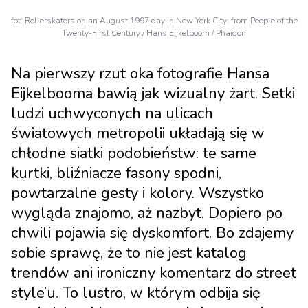
fot. Rollerskaters on an August 1997 day in New York City: from People of the
Twenty-First Century / Hans Eijkelboom / Phaidon
Na pierwszy rzut oka fotografie Hansa
Eijkelbooma bawią jak wizualny żart. Setki
ludzi uchwyconych na ulicach
światowych metropolii układają się w
chłodne siatki podobieństw: te same
kurtki, bliźniacze fasony spodni,
powtarzalne gesty i kolory. Wszystko
wygląda znajomo, aż nazbyt. Dopiero po
chwili pojawia się dyskomfort. Bo zdajemy
sobie sprawę, że to nie jest katalog
trendów ani ironiczny komentarz do street
style’u. To lustro, w którym odbija się