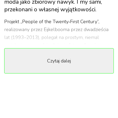
moda jako zbiorowy nawyk. I my sami,
przekonani o własnej wyjątkowości.
Projekt „People of the Twenty‑First Century”,
realizowany przez Eijkelbooma przez dwadzieścia
lat (1993–2013), polegał na prostym, niemal
socjologicznym geście. Artysta fotografował
przechodniów w miastach takich jak Nowy Jork,
Czytaj dalej
Paryż, Szanghaj czy Mediolan, a następnie grupował
zdjęcia według wizualnych podobieństw: czerwone
kurtki, czarne skórzane płaszcze, dżins, torby
noszone w ten sam sposób.