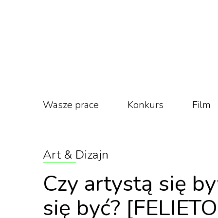
Wasze prace
Konkurs
Film
Art & Dizajn
Czy artystą się b
się być? [FELIET