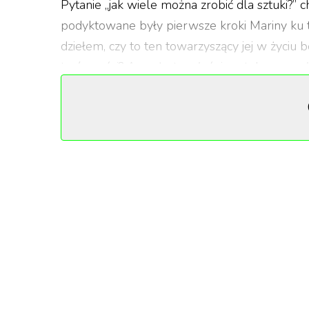
Pytanie „jak wiele można zrobić dla sztuki?”
podyktowane były pierwsze kroki Mariny ku t
dziełem, czy to ten towarzyszący jej w życiu b
twórczości? A może to właśnie sztuka przysz
konceptualizacji doświadczeń, które nieustann
W tym kontekście chyba nigdy nie oddzieli się
niesatysfakcjonujących refleksji dostarczył
Wiedniu.
I always end up alone
Abramović często wspomina traumatyczne doś
córkę pływać, lecz stracił cierpliwość i w 
zaczął odpływać, odwrócony do niej tyłem. By
nieobroniony człowiek zostaje doprowadzony do 