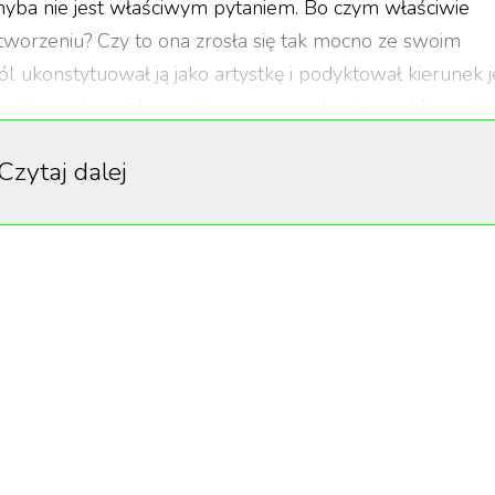
 chyba nie jest właściwym pytaniem. Bo czym właściwie
worzeniu? Czy to ona zrosła się tak mocno ze swoim
ól ukonstytuował ją jako artystkę i podyktował kierunek j
ła jej w sukurs jako podstawowy mechanizm sublimacji i
ie ją nawiedzają: lęku, przemocy, gniewu?
Czytaj dalej
 artysty od jego doświadczenia i takich
a mi genialna wystawa Abramović w Albertina Modern w
wiadczenie związane z ojcem. Chciał nauczyć sześciolet
pewnym momencie po prostu wrzucił ją do wody, sam zaś
ło to bez wątpienia doświadczenie graniczne: mały
sytuacji skrajnie bliskiej śmierci, które kształtuje w tak