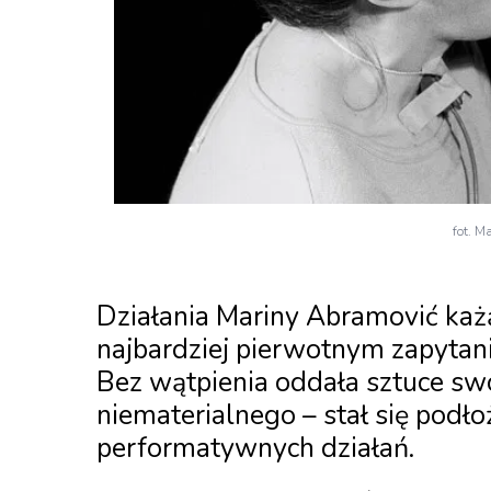
fot. M
Działania Mariny Abramović każą
najbardziej pierwotnym zapytan
Bez wątpienia oddała sztuce swo
niematerialnego – stał się podło
performatywnych działań.