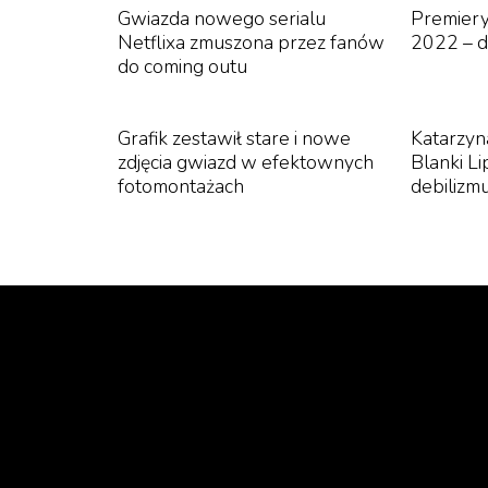
tekst: Maciej Dyrda
Gwiazda nowego serialu
Premiery
Netflixa zmuszona przez fanów
2022 – d
do coming outu
Grafik zestawił stare i nowe
Katarzyn
zdjęcia gwiazd w efektownych
Blanki Li
fotomontażach
debilizm