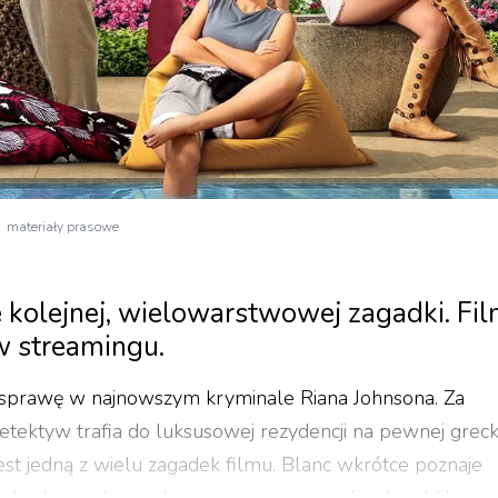
materiały prasowe
 kolejnej, wielowarstwowej zagadki. Fi
 w streamingu.
ą sprawę w najnowszym kryminale Riana Johnsona. Za
tektyw trafia do luksusowej rezydencji na pewnej greck
, jest jedną z wielu zagadek filmu. Blanc wkrótce poznaje