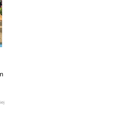
lm
iej