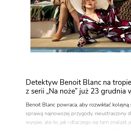
Detektyw Benoit Blanc na tropie
z serii „Na noże” już 23 grudnia
Benoit Blanc powraca, aby rozwikłać kolejn
sprawą najnowszej przygody, nieustraszony de
wyspie, ale to, jak i dlaczego się tam znalazł