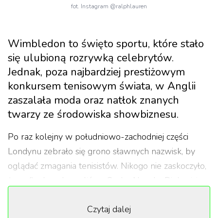
fot. Instagram @ralphlauren
Wimbledon to święto sportu, które stało
się ulubioną rozrywką celebrytów.
Jednak, poza najbardziej prestiżowym
konkursem tenisowym świata, w Anglii
zaszalała moda oraz natłok znanych
twarzy ze środowiska showbiznesu.
Po raz kolejny w południowo-zachodniej części
Londynu zebrało się grono sławnych nazwisk, by
oglądać zmagania tenisistów. Nikogo nie zaskoczyło,
że w finale zobaczyliśmy Serba Novaka Djokovicia,
jednakże zwycięzcą okazał się Hiszpan Carlos
Czytaj dalej
Alcaraz Garfia. Możemy tylko spekulować, czy