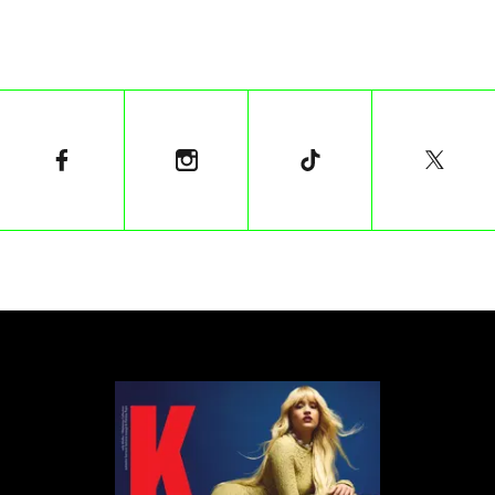
Jak można się domyślać, taka okazja stała się
również świętem mody. Księżna Walii – Kate
uświetniła ceremonię wręczania trofeum zwycięzcy
konkursu w zielonej sukience od Rolanda Moureta.
Rachel Weisz oraz Daniel Craig założyli garnitury od
Brunello Cucinelliego. Jednak zdecydowaną
większość kreacji stanowiły projekty od Ralpha
Laurena.
tekst: Miłosz Nowak
Zobaczcie kreacje gwiazd z trybun Wimbledonu:
1
/
8