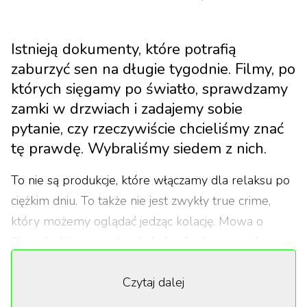
Istnieją dokumenty, które potrafią
zaburzyć sen na długie tygodnie. Filmy, po
których sięgamy po światło, sprawdzamy
zamki w drzwiach i zadajemy sobie
pytanie, czy rzeczywiście chcieliśmy znać
tę prawdę. Wybraliśmy siedem z nich.
To nie są produkcje, które włączamy dla relaksu po
ciężkim dniu. To także nie jest zwykły true crime,
który możemy oglądać jedząc kolację. Mowa o
filmach dokumentalnych, które funkcjonują jak
psychologiczne miny-pułapki – pozornie zwyczajne
Czytaj dalej
historie, które nagle eksplodują traumą tak
intensywną, że widz zostaje z nią sam na sam, często