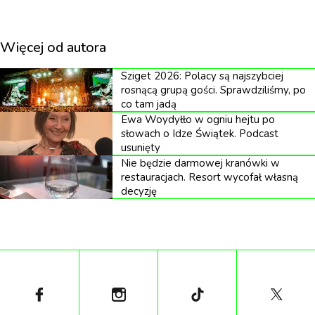
Timothy Treadwell był człowiekiem, który uwierzył,
Więcej od autora
że może przepisać prawa natury siłą swojej obsesji.
Sziget 2026: Polacy są najszybciej
Przez trzynaście lat spędzał całe lata w Parku
rosnącą grupą gości. Sprawdziliśmy, po
Narodowym Katmai na Alasce, mieszkając wśród
co tam jadą
grizzly i nagrywając setki godzin materiału. Herzog,
Ewa Woydyłło w ogniu hejtu po
słowach o Idze Świątek. Podcast
konstruując z tego materiału swój dokument,
usunięty
stworzył portret człowieka balansującego na granicy
Nie będzie darmowej kranówki w
restauracjach. Resort wycofał własną
między miłością a autodestrukcją.
decyzję
Prawdziwa siła „Grizzly Man” nie leży jednak w
obrazach niedźwiedzi czy nawet w tragicznym finale
życia Treadwella i jego partnerki Amie Huguenard.
Tkwi w jednej scenie, w której Herzog słucha