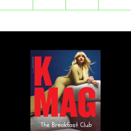
nagrania ich śmierci – my tej taśmy nie słyszymy,
widzimy tylko twarz reżysera i jego reakcję. To jeden
z najbardziej wstrząsających momentów w historii
kina dokumentalnego, dowód na to, że czasem to,
czego nie pokazujemy, ma większą moc niż
najbrutalniejszy obraz.