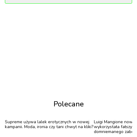
bez możliwości mentalnego powrotu do stanu
sprzed seansu.
Werner Herzog, reżyser „Grizzly Man”, powiedział
kiedyś, że prawda ma teksturę, której nie sposób
odtworzyć w fikcji. Te siedem dokumentów
potwierdza jego słowa w sposób najbardziej
nieoczekiwany – ich tekstura to ostrość rozbitego
szkła, którym przecinamy sobie dłonie, próbując je
pozbierać.
1
/
7
Polecane
Supreme używa lalek erotycznych w nowej
Luigi Mangione nową 
kampanii. Moda, ironia czy tani chwyt na kliki?
wykorzystała fałszyw
„Grizzly Man” (2005)
domniemanego zabójc