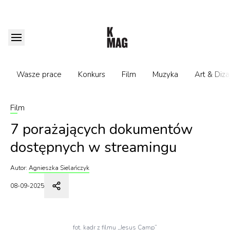
Wasze prace
Konkurs
Film
Muzyka
Art & Diza
Film
7 porażających dokumentów
dostępnych w streamingu
Autor:
Agnieszka Sielańczyk
08-09-2025
fot. kadr z filmu „Jesus Camp”