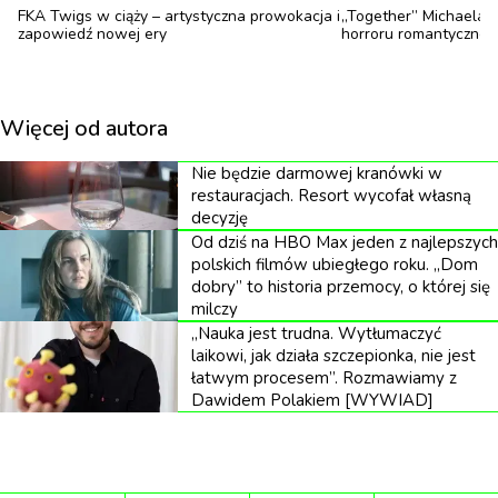
FKA Twigs w ciąży – artystyczna prowokacja i
„Together” Michaela 
zapowiedź nowej ery
horroru romantyczne
1
/
6
Więcej od autora
„Funny Games” Michael Haneke
Nie będzie darmowej kranówki w
restauracjach. Resort wycofał własną
decyzję
Reżyser stworzył dzieło, które nie zadowala się
Od dziś na HBO Max jeden z najlepszych
polskich filmów ubiegłego roku. „Dom
prostym przedstawieniem przemocy. Dwaj młodzi
dobry” to historia przemocy, o której się
mężczyźni w białych rękawiczkach terroryzują
milczy
„Nauka jest trudna. Wytłumaczyć
rodzinę w ich letniej rezydencji, ale prawdziwa
laikowi, jak działa szczepionka, nie jest
torturę rozgrywa się na poziomie
łatwym procesem”. Rozmawiamy z
Dawidem Polakiem [WYWIAD]
metalingwistycznym. Haneke wielokrotnie łamie
czwartą ścianę, a główny agresor Paul
bezpośrednio zwraca się do kamery, mrugając do