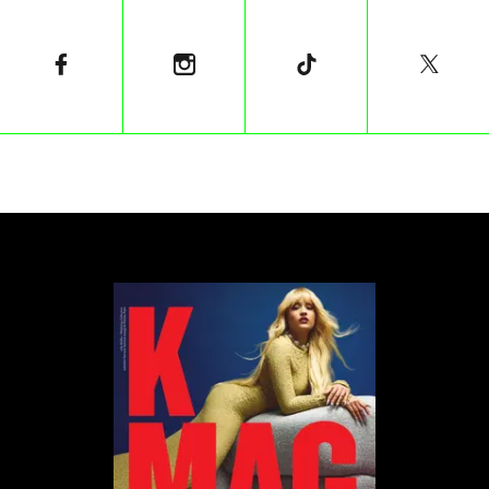
widzów i pytając o ich zakłady co do przeżycia ofiar.
To najbardziej sadystyczny element filmu – gdy
Anna wreszcie chwyta za broń i zabija jednego z
napastników, Paul znajduje pilot i „przewija” film do
tyłu, unieważniając jedyną chwilę katharsis, której
widz desperacko oczekiwał. Haneke nie pozostawia
miejsca na ukojenie. Dla widza nie ma momentu ulgi
– film przewija się, a tortura trwa dalej, bez żadnej
możliwości wytchnienia.