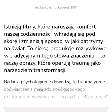
fot. kadr z filmu „Ładunek 200”
Istnieją filmy, które naruszają komfort
naszej codzienności, wkradają się pod
skórę i zmieniają sposób, w jaki patrzymy
na świat. To nie są produkcje rozrywkowe
w tradycyjnym tego słowa znaczeniu – to
raczej obrazy, które operują traumą jako
narzędziem transformacji.
Badania psychologiczne dowodzą, że traumatyczne
doświadczenia mają zdolność głębokiego
przeprogramowywania naszej psychiki. Mózg „czyta"
je tak, jakby działy się w chwili obecnej, niezależnie
od upływu czasu. Ten mechanizm neurobiologiczny